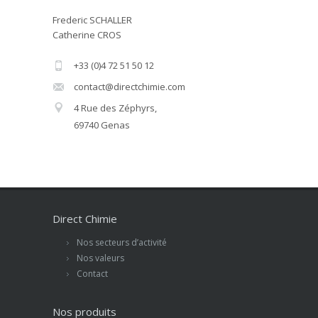
Frederic SCHALLER
Catherine CROS
+33 (0)4 72 51 50 12
contact@directchimie.com
4 Rue des Zéphyrs,
69740 Genas
Direct Chimie
Nos secteurs d’activité
Nos valeurs
Contact
Nos produits