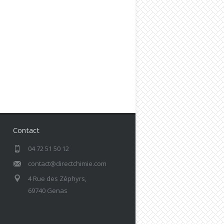
Contact
04 72 51 50 12
contact@directchimie.com
4 Rue des Zéphyrs,
69740 Genas