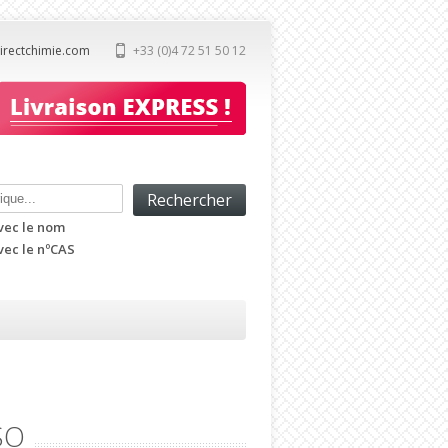
irectchimie.com
+33 (0)4 72 51 50 12
vec le nom
ec le nºCAS
SO