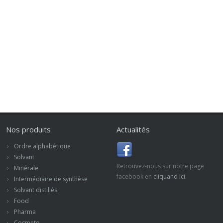
Nos produits
Actualités
Ordre alphabétique
Solvant
Retrouvez-nous sur notre page
Minérale
facebook en
cliquand ici.
Intermédiaire de synthèse
Solvant distillés
Food
Pharma
Cosmeto